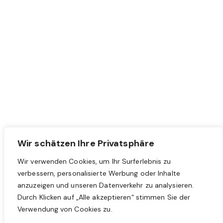
Wir schätzen Ihre Privatsphäre
Wir verwenden Cookies, um Ihr Surferlebnis zu
Lotus Evija
verbessern, personalisierte Werbung oder Inhalte
Der Lotus Evija hat noch keine europäische
anzuzeigen und unseren Datenverkehr zu analysieren.
Typzulassung. Die auf dieser Seite verwendeten Bilder
Durch Klicken auf „Alle akzeptieren“ stimmen Sie der
zeigen ein Fahrzeug, das lediglich zu Werbezwecken
Verwendung von Cookies zu.
verwendet wird. Die Bilder haben daher lediglich